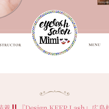
装着
『Design KEEP Lash』
広島