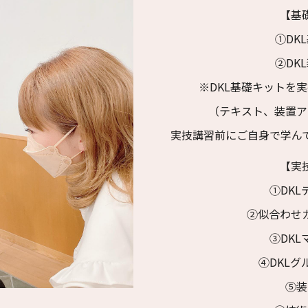
【基
①DK
②DK
※DKL基礎キットを
（テキスト、装置ア
実技講習前にご自身で学ん
【実
①DKL
②似合わせ
③DKL
④DKLグ
⑤装