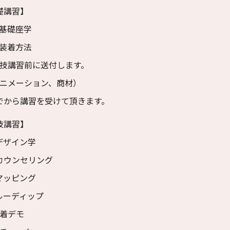
礎講習】
L基礎座学
L装着方法
実技講習前に送付します。
ニメーション、商材）
でから講習を受けて頂きます。
技講習】
デザイン学
カウンセリング
マッピング
ルーディップ
着デモ