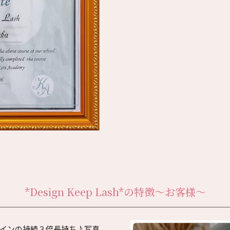
*Design Keep Lash*の特徴
～お客様～
インの持続３倍長持ち♪写真